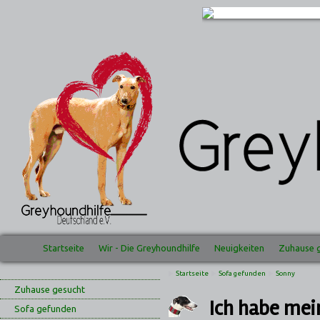
Startseite
Wir - Die Greyhoundhilfe
Neuigkeiten
Zuhause 
Startseite
Sofa gefunden
Sonny
Zuhause gesucht
Ich habe me
Sofa gefunden