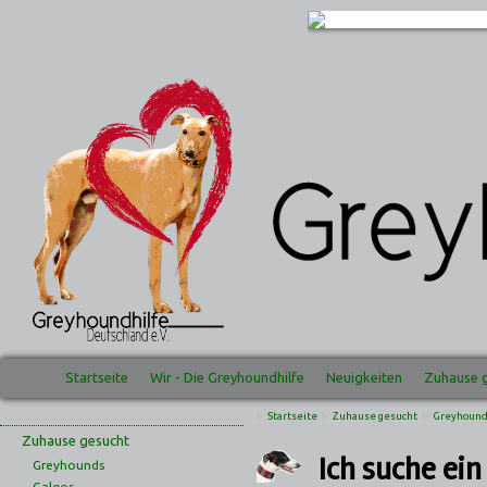
Startseite
Wir - Die Greyhoundhilfe
Neuigkeiten
Zuhause 
Startseite
Zuhause gesucht
Greyhoun
Zuhause gesucht
Ich suche ei
Greyhounds
Galgos