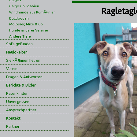
Galgos in Spanien
Ragletagl
Windhunde aus RumÃ¤nien
Bulldoggen
Molosser, Mixe & Co
Hunde anderer Vereine
Andere Tiere
Sofa gefunden
Neuigkeiten
Sie kÃ¶nnen helfen
Verein
Fragen & Antworten
Berichte & Bilder
Patenkinder
Unvergessen
Ansprechpartner
Kontakt
Partner