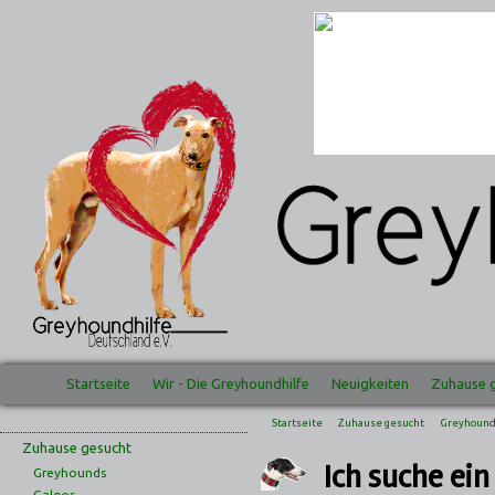
Startseite
Wir - Die Greyhoundhilfe
Neuigkeiten
Zuhause 
Startseite
Zuhause gesucht
Greyhoun
Zuhause gesucht
Ich suche ei
Greyhounds
Galgos