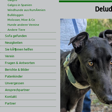
Galgos in Spanien
Delud
Windhunde aus RumÃ¤nien
Bulldoggen
Molosser, Mixe & Co
Hunde anderer Vereine
Andere Tiere
Sofa gefunden
Neuigkeiten
Sie kÃ¶nnen helfen
Verein
Fragen & Antworten
Berichte & Bilder
Patenkinder
Unvergessen
Ansprechpartner
Kontakt
Partner