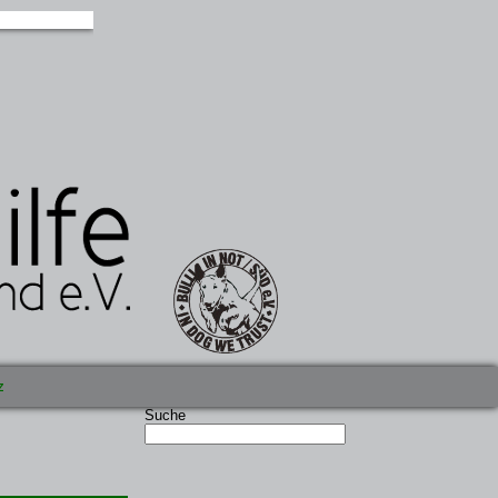
z
Suche