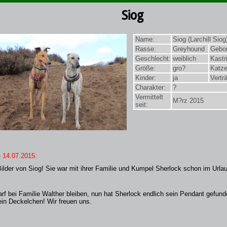
Siog
Name:
Siog (Larchill Siog
Rasse:
Greyhound
Gebo
Geschlecht:
weiblich
Kastri
Größe:
gro?
Katze
Kinder:
ja
Verträ
Charakter:
?
Vermittelt
M?rz 2015
seit:
 14.07.2015:
ilder von Siog! Sie war mit ihrer Familie und Kumpel Sherlock schon im Urla
arf bei Familie Walther bleiben, nun hat Sherlock endlich sein Pendant gefunde
ein Deckelchen! Wir freuen uns.