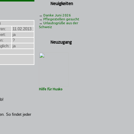
Neuigkeiten
→
Danke Juni 2026
→
Pflegestellen gesucht
)
→
Urlaubsgrüße aus der
Schweiz
ren:
11.02.2013
ert:
ja
n:
?
Neuzugang
glich:
ja
Hilfe für Husko
ub!
n. So findet jeder