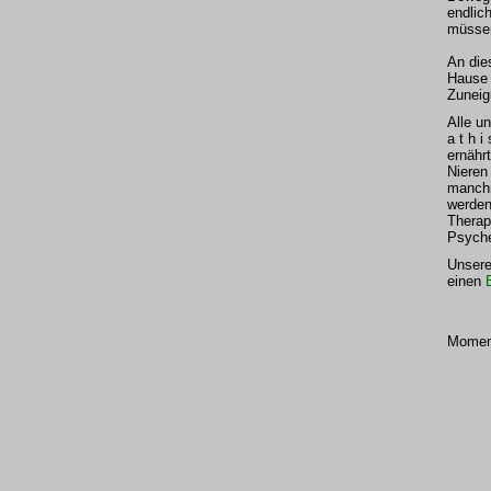
endlic
müsse
An die
Hause 
Zuneig
Alle un
a t h 
ernähr
Nieren
manchm
werden
Therap
Psyche
Unsere
einen
Moment