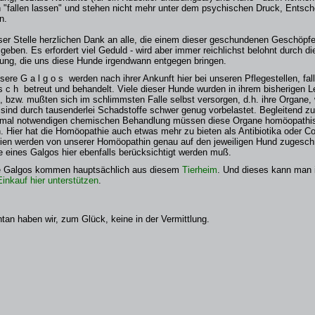
h "fallen lassen" und stehen nicht mehr unter dem psychischen Druck, Entsch
n.
ser Stelle herzlichen Dank an alle, die einem dieser geschundenen Geschöpf
geben. Es erfordert viel Geduld - wird aber immer reichlichst belohnt durch d
ung, die uns diese Hunde irgendwann entgegen bringen.
sere G a l g o s werden nach ihrer Ankunft hier bei unseren Pflegestellen, fall
i s c h betreut und behandelt. Viele dieser Hunde wurden in ihrem bisherigen 
t, bzw. mußten sich im schlimmsten Falle selbst versorgen, d.h. ihre Organe,
 sind durch tausenderlei Schadstoffe schwer genug vorbelastet. Begleitend zu 
al notwendigen chemischen Behandlung müssen diese Organe homöopathisc
. Hier hat die Homöopathie auch etwas mehr zu bieten als Antibiotika oder Cor
ien werden von unserer Homöopathin genau auf den jeweiligen Hund zugeschn
 eines Galgos hier ebenfalls berücksichtigt werden muß.
 Galgos kommen hauptsächlich aus diesem
Tierheim
. Und dieses kann man 
Einkauf hier unterstützen
.
an haben wir, zum Glück, keine in der Vermittlung.