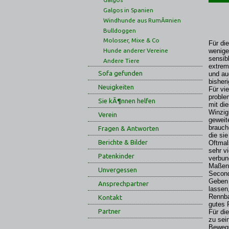
Galgos in Spanien
Windhunde aus RumÃ¤nien
Bulldoggen
Molosser, Mixe & Co
Für di
wenige
Hunde anderer Vereine
sensib
Andere Tiere
extrem
Sofa gefunden
und au
bisher
Neuigkeiten
Für vie
problem
Sie kÃ¶nnen helfen
mit di
Winzig
Verein
geweit
brauch
Fragen & Antworten
die si
Berichte & Bilder
Oftmal
sehr v
Patenkinder
verbun
Maßen 
Unvergessen
Second
Geben 
Ansprechpartner
lassen
Rennba
Kontakt
gutes 
Partner
Für di
zu sei
Bewegu