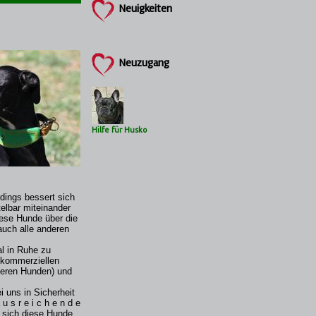
Neuigkeiten
Neuzugang
Hilfe für Husko
dings bessert sich
telbar miteinander
iese Hunde über die
auch alle anderen
l in Ruhe zu
 kommerziellen
deren Hunden) und
i uns in Sicherheit
 s r e i c h e n d e
n sich diese Hunde