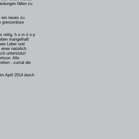
eidungen fällen zu
e ein neues zu
ie grenzenlose
s nötig, h o m ö o p
Leben mangelhaft
 wie Leber und
einer natürlich
h unterstützt
tison. Alle
itten - zumal die
im April 2014 durch