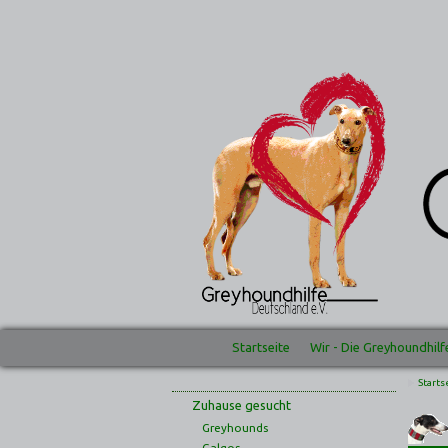
Startseite
Wir - Die Greyhoundhilf
Starts
Zuhause gesucht
Greyhounds
Galgos