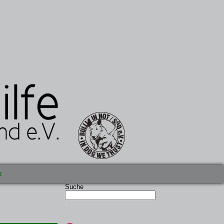
z
Suche