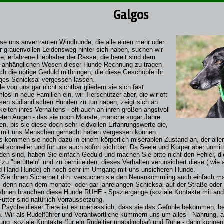
Galgos
ese uns anvertrauten Windhunde, die alle einen mehr oder
r grauenvollen Leidensweg hinter sich haben, suchen wir
le, erfahrene Liebhaber der Rasse, die bereit sind dem
 anhänglichen Wesen dieser Hunde Rechnung zu tragen
ch die nötige Geduld mitbringen, die diese Geschöpfe ihr
iges Schicksal vergessen lassen.
le von uns gar nicht sichtbar gliedern sie sich fast
los in neue Familien ein, wir Tierschützer aber, die wir oft
esen südländischen Hunden zu tun haben, zeigt sich an
keiten ihres Verhaltens - oft auch an ihren großen angstvoll
eten Augen - das sie noch Monate, manche sogar Jahre
en, bis sie diese doch sehr leidvollen Erfahrungswerte die,
e mit uns Menschen gemacht haben vergessen können.
s kommen sie noch dazu in einem körperlich miserablen Zustand an, der aller
iel schneller und für uns auch sofort sichtbar. Da Seele und Körper aber unmit
den sind, haben Sie einfach Geduld und machen Sie bitte nicht den Fehler, d
zu "betütteln" und zu bemitleiden, dieses Verhalten verunsichert diese ( wie 
-Hand Hunde) eh noch sehr im Umgang mit uns unsicheren Hunde.
Sie ihnen Sicherheit d.h. versuchen sie den Neuankömmling auch einfach ma
, denn nach dem monate- oder gar jahrelangen Schicksal auf der Straße oder
hnen brauchen diese Hunde RUHE - Spaziergänge (soziale Kontakte mit an
Futter sind natürlich Vorraussetzung.
e Psyche dieser Tiere ist es unerlässlich, dass sie das Gefühle bekommen, be
n. Wir als Rudelführer und Verantwortliche kümmern uns um alles - Nahrung, a u
ng, soziale Kontakte (für ein Rudeltier unabdingbar) und Ruhe - dann könne