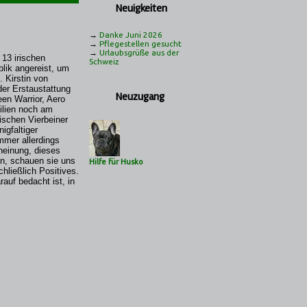
Neuigkeiten
→
Danke Juni 2026
→
Pflegestellen gesucht
→
Urlaubsgrüße aus der
13 irischen
Schweiz
lik angereist, um
 Kirstin von
der Erstaustattung
Neuzugang
en Warrior, Aero
ilien noch am
ischen Vierbeiner
igfaltiger
mmer allerdings
heinung, dieses
en, schauen sie uns
Hilfe für Husko
chließlich Positives.
auf bedacht ist, in