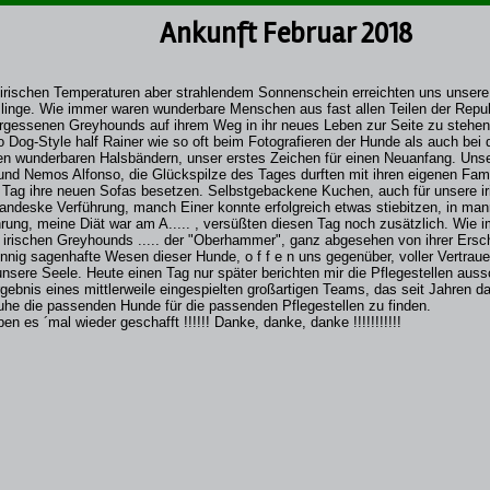
Ankunft Februar 2018
birischen Temperaturen aber strahlendem Sonnenschein erreichten uns unsere 
linge. Wie immer waren wunderbare Menschen aus fast allen Teilen der Repub
rgessenen Greyhounds auf ihrem Weg in ihr neues Leben zur Seite zu stehen.
o Dog-Style half Rainer wie so oft beim Fotografieren der Hunde als auch bei 
ren wunderbaren Halsbändern, unser erstes Zeichen für einen Neuanfang. Unse
und Nemos Alfonso, die Glückspilze des Tages durften mit ihren eigenen Fam
 Tag ihre neuen Sofas besetzen. Selbstgebackene Kuchen, auch für unsere ir
randeske Verführung, manch Einer konnte erfolgreich etwas stiebitzen, in mann
rung, meine Diät war am A..... , versüßten diesen Tag noch zusätzlich. Wie i
 irischen Greyhounds ..... der "Oberhammer", ganz abgesehen von ihrer Ersc
nnig sagenhafte Wesen dieser Hunde, o f f e n uns gegenüber, voller Vertrau
 unsere Seele. Heute einen Tag nur später berichten mir die Pflegestellen auss
gebnis eines mittlerweile eingespielten großartigen Teams, das seit Jahren dar
Ruhe die passenden Hunde für die passenden Pflegestellen zu finden.
en es ´mal wieder geschafft !!!!!! Danke, danke, danke !!!!!!!!!!!