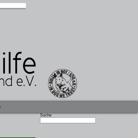
z
Suche