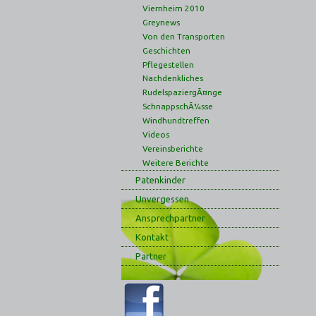
Viernheim 2010
Greynews
Von den Transporten
Geschichten
Pflegestellen
Nachdenkliches
RudelspaziergÃ¤nge
SchnappschÃ¼sse
Windhundtreffen
Videos
Vereinsberichte
Weitere Berichte
Patenkinder
Unvergessen
Ansprechpartner
Kontakt
Partner