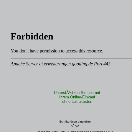
UnterstÃ¼tzen Sie uns mit
Ihrem Online-Einkauf
ohne Extrakosten
Schriftgrösse einstellen:
+
-
A
A
A
copyright 2009 - 2017 Greyhoundhilfe Deutschland e.V.